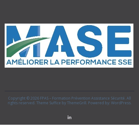
Copyright © 2026
FPAS – Formation Prévention Assistance Sécurité
. All
rights reserved. Theme
Suffice
by ThemeGrill. Powered by:
WordPress
.
Linkedin