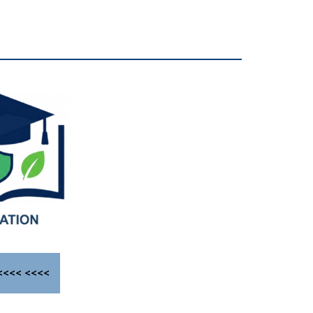
<<<< <<<<