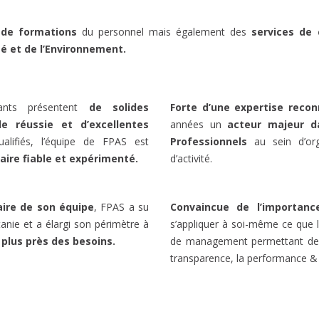
 de formations
du personnel mais également des
services de 
ité et de l’Environnement.
nants présentent
de solides
Forte d’une expertise recon
e réussie et d’excellentes
années un
acteur majeur d
lifiés, l’équipe de FPAS est
Professionnels
au sein d’org
aire fiable et expérimenté.
d’activité.
aire de son équipe
, FPAS a su
Convaincue de l’importanc
nie et a élargi son périmètre à
s’appliquer à soi-même ce que 
plus près des besoins.
de management permettant d
transparence, la performance & l