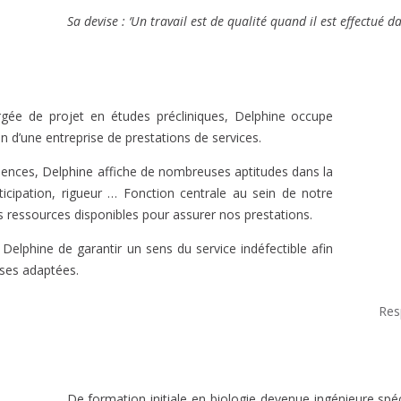
e
Sa devise : ‘Un travail est de qualité quand il est effectué 
ée de projet en études précliniques, Delphine occupe
n d’une entreprise de prestations de services.
ences, Delphine affiche de nombreuses aptitudes dans la
ticipation, rigueur … Fonction centrale au sein de notre
s ressources disponibles pour assurer nos prestations.
à Delphine de garantir un sens du service indéfectible afin
nses adaptées.
Res
De formation initiale en biologie devenue ingénieure spé