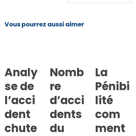
l’article
Vous pourrez aussi aimer
Analy
Nomb
La
se de
re
Pénibi
l’acci
d’acci
lité
dent
dents
com
chute
du
ment