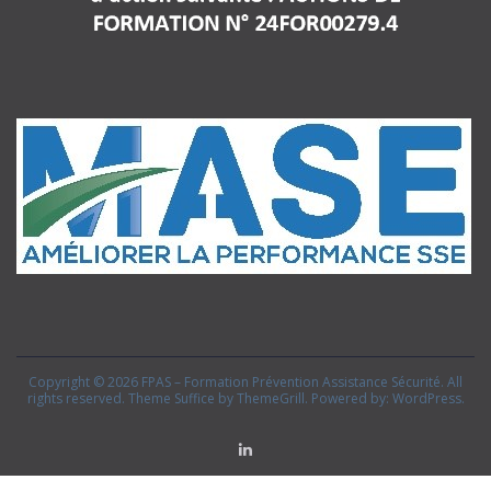
Copyright © 2026
FPAS – Formation Prévention Assistance Sécurité
. All
rights reserved. Theme
Suffice
by ThemeGrill. Powered by:
WordPress
.
Linkedin