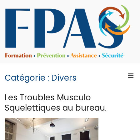
Aller
au
contenu
F
P
v
A
p
pr
Men
Catégorie :
Divers
e
prin
p
pou
Les Troubles Musculo
mobi
Squelettiques au bureau.
En