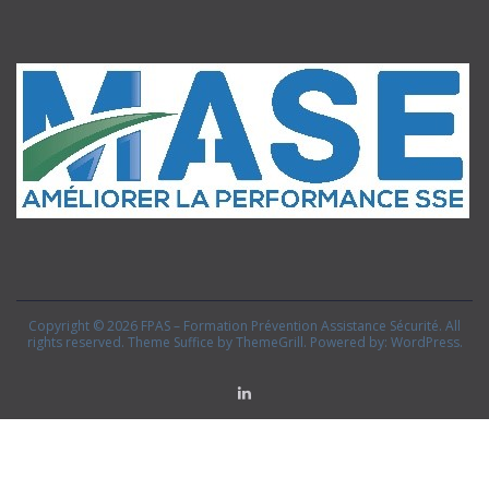
Copyright © 2026
FPAS – Formation Prévention Assistance Sécurité
. All
rights reserved. Theme
Suffice
by ThemeGrill. Powered by:
WordPress
.
Linkedin