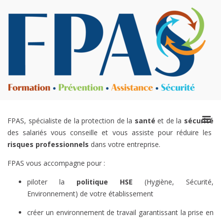
Aller
au
contenu
F
P
v
A
p
pr
Men
FPAS, spécialiste de la protection de la
santé
et de la
sécurité
e
prin
des salariés vous conseille et vous assiste pour réduire les
p
pou
risques professionnels
dans votre entreprise.
mobi
FPAS vous accompagne pour :
En
piloter
la
politique HSE
(Hygiène, Sécurité,
Environnement) de votre établissement
créer un environnement de travail garantissant la prise en