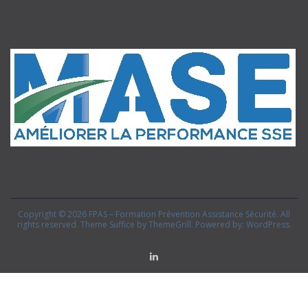
Copyright © 2026
FPAS – Formation Prévention Assistance Sécurité
. All
rights reserved. Theme
Suffice
by ThemeGrill. Powered by:
WordPress
.
Linkedin