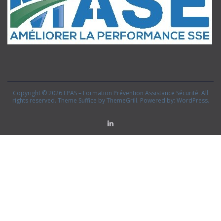
Copyright © 2026
FPAS – Formation Prévention Assistance Sécurité
. All
rights reserved. Theme
Suffice
by ThemeGrill. Powered by:
WordPress
.
Linkedin