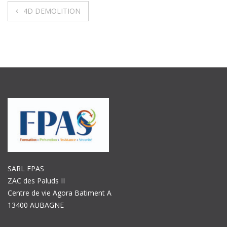
Navigation
4D DEMOLITION
de
l’article
SARL FPAS
ZAC des Paluds II
Centre de vie Agora Batiment A
13400 AUBAGNE