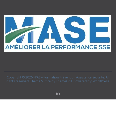
Copyright © 2026
FPAS – Formation Prévention Assistance Sécurité
. All
rights reserved. Theme
Suffice
by ThemeGrill. Powered by:
WordPress
.
Linkedin