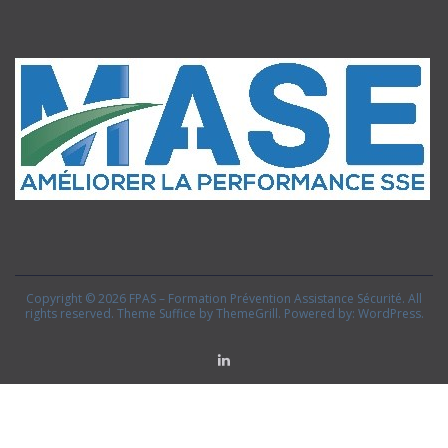
Copyright © 2026
FPAS – Formation Prévention Assistance Sécurité
. All
rights reserved. Theme
Suffice
by ThemeGrill. Powered by:
WordPress
.
Linkedin