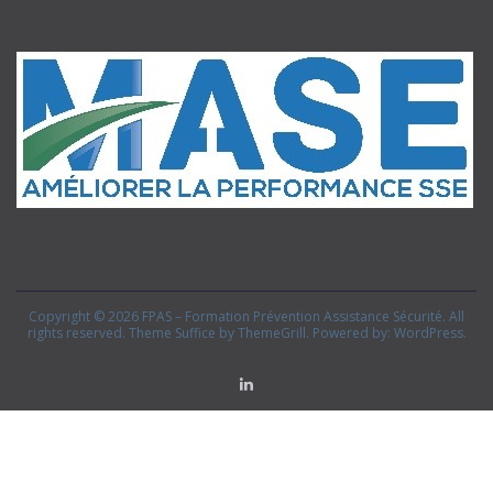
Copyright © 2026
FPAS – Formation Prévention Assistance Sécurité
. All
rights reserved. Theme
Suffice
by ThemeGrill. Powered by:
WordPress
.
Linkedin