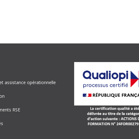
et assistance opérationnelle
on
ments RSE
és